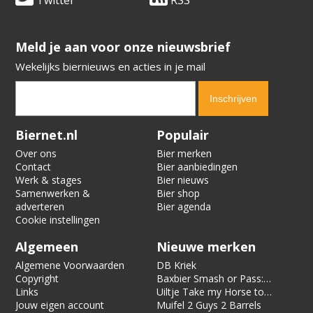
​​​​​​​Meld je aan voor onze nieuwsbrief
Wekelijks biernieuws en acties in je mail
Verification code:
4330
Biernet.nl
Populair
Over ons
Bier merken
Contact
Bier aanbiedingen
Werk & stages
Bier nieuws
Samenwerken &
Bier shop
adverteren
Bier agenda
Cookie instellingen
Algemeen
Nieuwe merken
Algemene Voorwaarden
DB Kriek
Copyright
Baxbier Smash or Pass:
Links
Strata
Uiltje Take my Horse to
Jouw eigen account
the Hotel Room
Muifel 2 Guys 2 Barrels