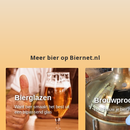
Meer bier op Biernet.nl
Bierglazen
Brouwpro
Want bier smaakt het best uit
Hoe brouw je bier?
een bijpassend glas