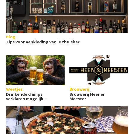
Blog
Tips voor aankleding van je thuisbar
Weetjes
Brouwerij
Drinkende chimps
Brouwerij Heer en
verklaren mogelijk
Meester
waarom wij van alcohol
houden