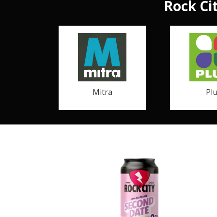
Rock Cit
Mitra
Pl