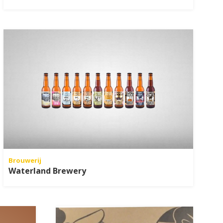
Brouwerij
Waterland Brewery