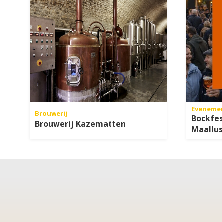
Eveneme
Brouwerij
Bockfes
Brouwerij Kazematten
Maallus