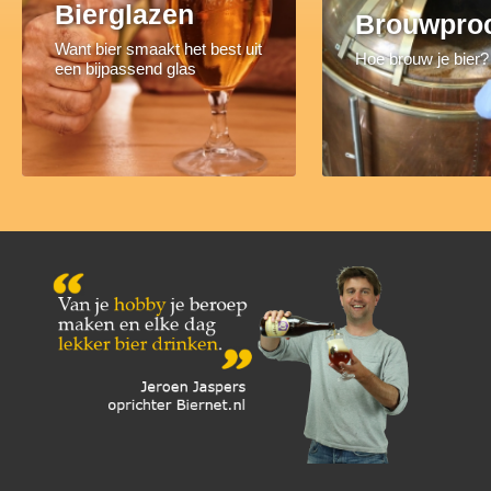
Bierglazen
Brouwpro
Want bier smaakt het best uit
Hoe brouw je bier?
een bijpassend glas