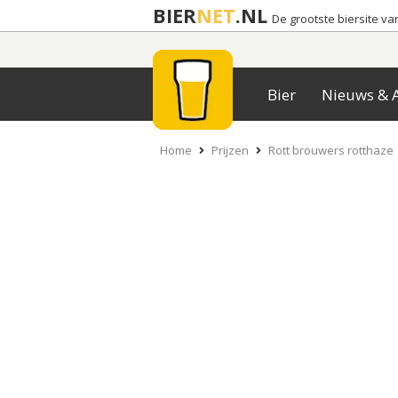
BIER
NET
.NL
De grootste biersite v
Bier
Nieuws & A
Home
Prijzen
Rott brouwers rotthaze