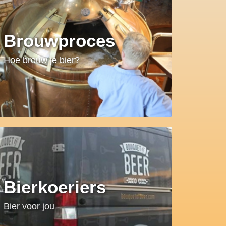
Brouwproces
Hoe brouw je bier?
Bierkoeriers
Bier voor jou