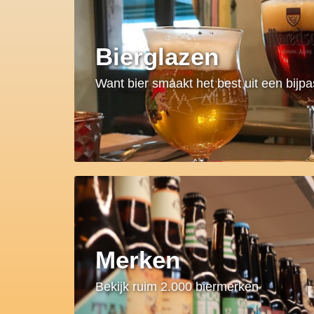
Bierglazen
Want bier smaakt het best uit een bijp
Merken
Bekijk ruim 2.000 biermerken