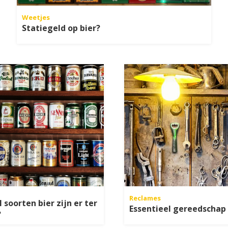
Weetjes
Statiegeld op bier?
Reclames
 soorten bier zijn er ter
Essentieel gereedschap
?