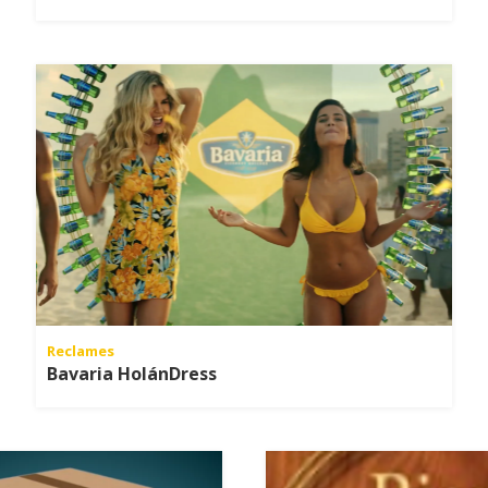
Reclames
Bavaria HolánDress