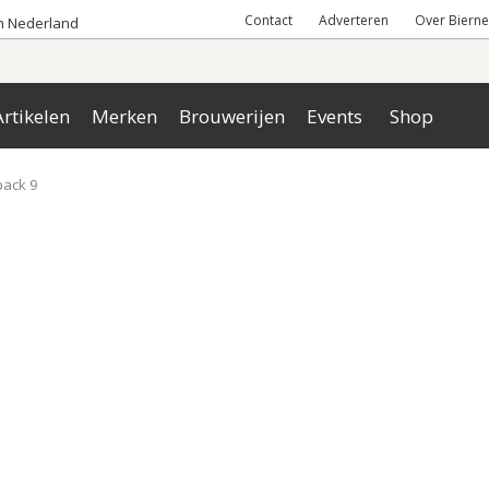
Contact
Adverteren
Over Bierne
an Nederland
rtikelen
Merken
Brouwerijen
Events
Shop
back 9