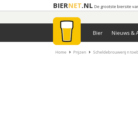
BIER
NET
.NL
De grootste biersite v
Bier
Nieuws & A
Home
Prijzen
Scheldebrouwerij n toe