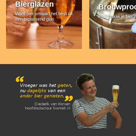
Bierglazen
Brouwpro
Want bier smaakt het best uit
Hoe brouw je bier?
een bijpassend glas