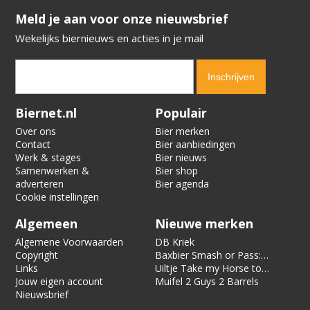
​​​​​​​Meld je aan voor onze nieuwsbrief
Wekelijks biernieuws en acties in je mail
Verification code:
6959
Biernet.nl
Populair
Over ons
Bier merken
Contact
Bier aanbiedingen
Werk & stages
Bier nieuws
Samenwerken &
Bier shop
adverteren
Bier agenda
Cookie instellingen
Algemeen
Nieuwe merken
Algemene Voorwaarden
DB Kriek
Copyright
Baxbier Smash or Pass:
Links
Strata
Uiltje Take my Horse to
Jouw eigen account
the Hotel Room
Muifel 2 Guys 2 Barrels
Nieuwsbrief