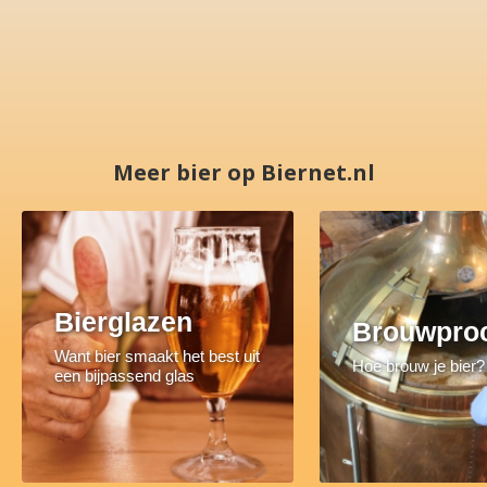
Meer bier op Biernet.nl
Bierglazen
Brouwpro
Want bier smaakt het best uit
Hoe brouw je bier?
een bijpassend glas