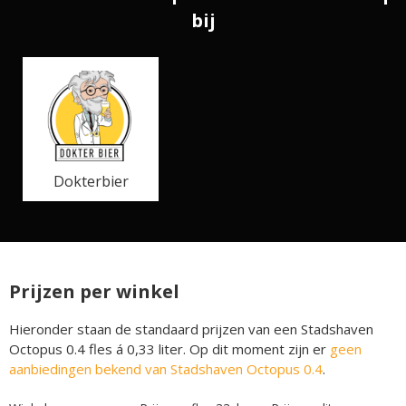
bij
Dokterbier
Prijzen per winkel
Hieronder staan de standaard prijzen van een Stadshaven
Octopus 0.4 fles á 0,33 liter. Op dit moment zijn er
geen
aanbiedingen bekend van Stadshaven Octopus 0.4
.