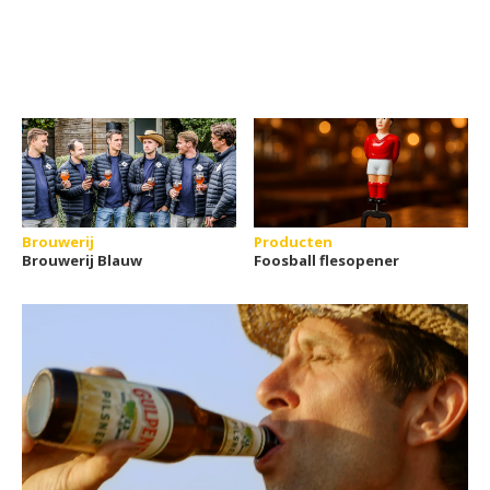
Brouwerij
Producten
Brouwerij Blauw
Foosball flesopener