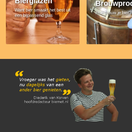
Bierglazen
Brouwpro
Want bier smaakt het best uit
Hoe brouw je bier?
een bijpassend glas