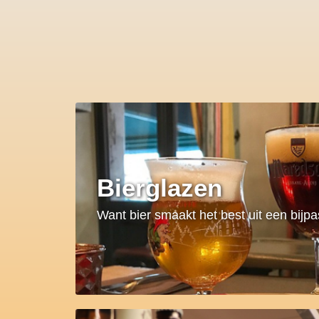
Bierglazen
Want bier smaakt het best uit een bijp