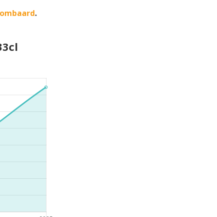
rombaard
.
33cl