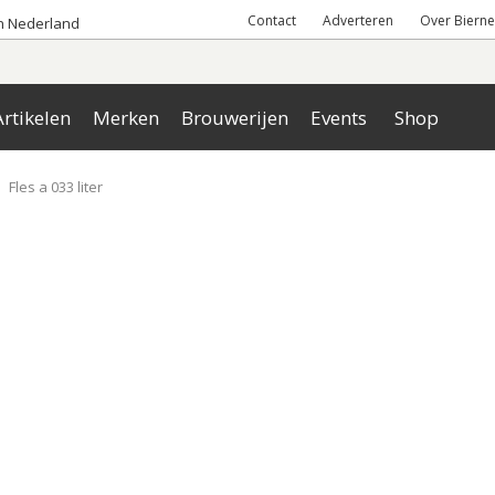
Contact
Adverteren
Over Bierne
an Nederland
rtikelen
Merken
Brouwerijen
Events
Shop
Fles a 033 liter