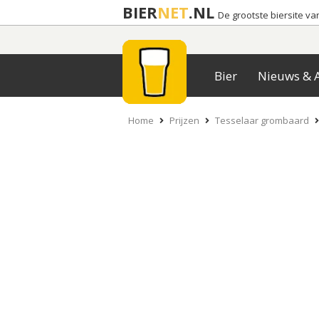
BIER
NET
.NL
De grootste biersite v
Bier
Nieuws & A
Home
Prijzen
Tesselaar grombaard