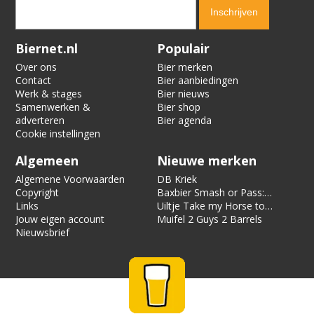
Verification code:
6937
Biernet.nl
Populair
Over ons
Bier merken
Contact
Bier aanbiedingen
Werk & stages
Bier nieuws
Samenwerken &
Bier shop
adverteren
Bier agenda
Cookie instellingen
Algemeen
Nieuwe merken
Algemene Voorwaarden
DB Kriek
Copyright
Baxbier Smash or Pass:
Links
Strata
Uiltje Take my Horse to
Jouw eigen account
the Hotel Room
Muifel 2 Guys 2 Barrels
Nieuwsbrief