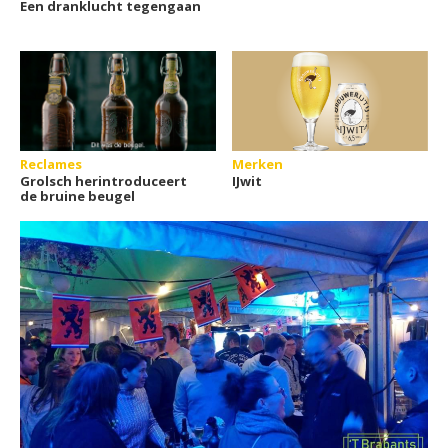
Een dranklucht tegengaan
Reclames
Merken
Grolsch herintroduceert
IJwit
de bruine beugel