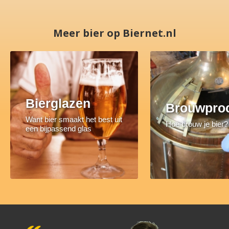
Meer bier op Biernet.nl
Bierglazen
Brouwpro
Want bier smaakt het best uit
Hoe brouw je bier?
een bijpassend glas