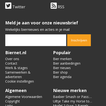
Twitter
RSS
​​​​​​​Meld je aan voor onze nieuwsbrief
Wekelijks biernieuws en acties in je mail
Verification code:
8084
Biernet.nl
Populair
Over ons
Bier merken
Contact
Bier aanbiedingen
Werk & stages
Bier nieuws
Samenwerken &
Bier shop
adverteren
Bier agenda
Cookie instellingen
Algemeen
Nieuwe merken
Algemene Voorwaarden
Baxbier Smash or Pass:
Copyright
Strata
Uiltje Take my Horse to
Links
the Hotel Room
Muifel 2 Guys 2 Barrels