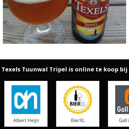
Texels Tuunwal Tripel is online te koop bij
Albert Heijn
BierXL
Gall 