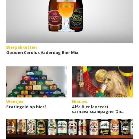
Bierpakketten
Gouden Carolus Vaderdag Bier Mix
Weetjes
Nieuws
Statiegeld op bier?
Alfa Bier lanceert
carnavalscampagne 'Dich
bès van goud'