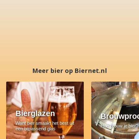
Meer bier op Biernet.nl
Bierglazen
Brouwpro
Want bier smaakt het best uit
Hoe brouw je bier?
een bijpassend glas