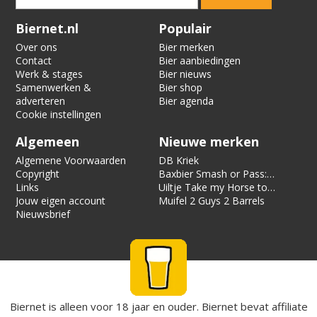
Verification code:
7864
Biernet.nl
Populair
Over ons
Bier merken
Contact
Bier aanbiedingen
Werk & stages
Bier nieuws
Samenwerken &
Bier shop
adverteren
Bier agenda
Cookie instellingen
Algemeen
Nieuwe merken
Algemene Voorwaarden
DB Kriek
Copyright
Baxbier Smash or Pass:
Links
Strata
Uiltje Take my Horse to
Jouw eigen account
the Hotel Room
Muifel 2 Guys 2 Barrels
Nieuwsbrief
Biernet is alleen voor 18 jaar en ouder. Biernet bevat affiliate