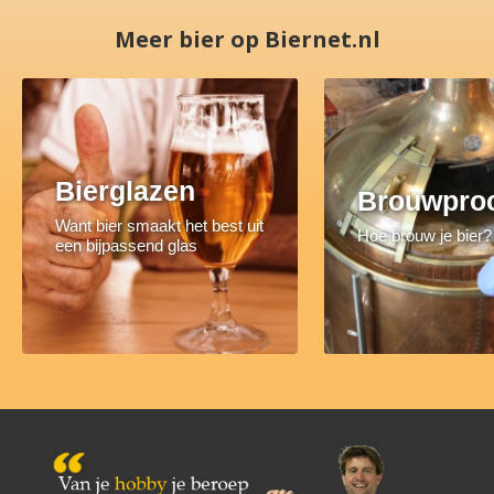
Meer bier op Biernet.nl
Bierglazen
Brouwpro
Want bier smaakt het best uit
Hoe brouw je bier?
een bijpassend glas