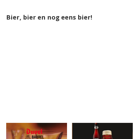
Bier, bier en nog eens bier!