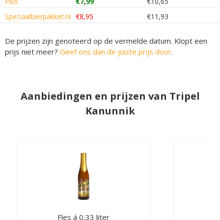
Plus
€7,99
€10,65
Speciaalbierpakket.nl
€8,95
€11,93
De prijzen zijn genoteerd op de vermelde datum. Klopt een
prijs niet meer?
Geef ons dan de juiste prijs door
.
Aanbiedingen en prijzen van Tripel
Kanunnik
Fles á 0,33 liter
F