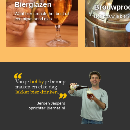
Bierglazen
Brouwpro
Want bier smaakt het best uit
Hoe brouw je bier?
een bijpassend glas