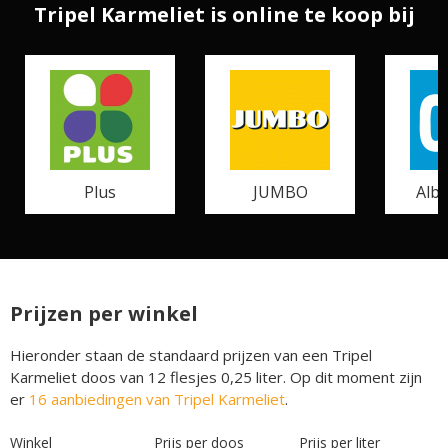
Tripel Karmeliet is online te koop bij
Plus
JUMBO
Albe
Prijzen per winkel
Hieronder staan de standaard prijzen van een Tripel
Karmeliet doos van 12 flesjes 0,25 liter. Op dit moment zijn
er
16 aanbiedingen van Tripel Karmeliet
.
Winkel
Prijs per doos
Prijs per liter