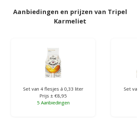
Aanbiedingen en prijzen van Tripel
Karmeliet
Set van 4 flesjes á 0,33 liter
Set van 
Prijs ± €8,95
5 Aanbiedingen
4