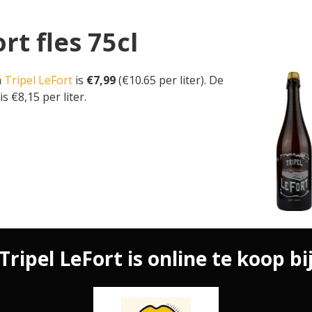
rt fles 75cl
n
Tripel LeFort
is
€7,99
(€10.65 per liter). De
is €8,15 per liter.
Tripel LeFort is online te koop bi