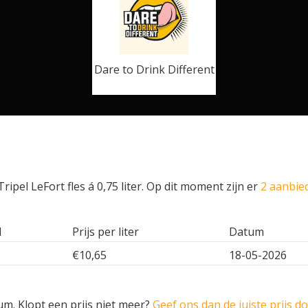
Dare to Drink Different
ipel LeFort fles á 0,75 liter. Op dit moment zijn er
2 aanbie
l
Prijs per liter
Datum
€10,65
18-05-2026
um. Klopt een prijs niet meer?
Geef ons dan de juiste prijs d