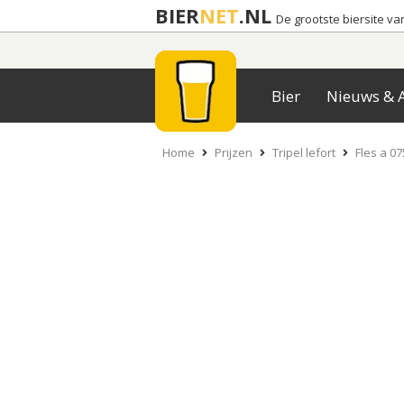
BIER
NET
.NL
De grootste biersite v
Bier
Nieuws & A
Home
Prijzen
Tripel lefort
Fles a 075