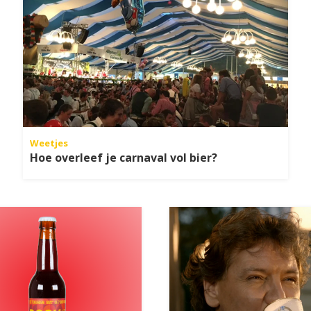
Weetjes
Hoe overleef je carnaval vol bier?