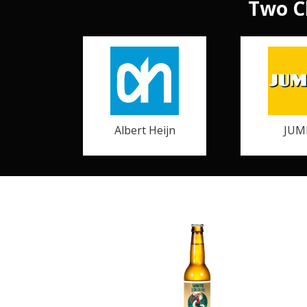
Two C
Albert Heijn
JUM