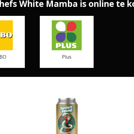
hefs White Mamba is online te ko
BO
Plus