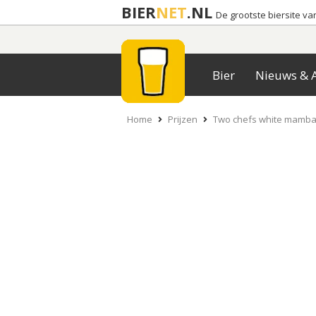
BIER
NET
.NL
De grootste biersite v
Bier
Nieuws & A
Home
Prijzen
Two chefs white mamb