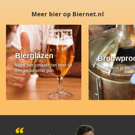
Meer bier op Biernet.nl
Bierglazen
Brouwpro
Want bier smaakt het best uit
Hoe brouw je bier?
een bijpassend glas