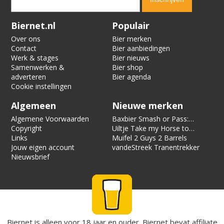
Verification code:
8852
Biernet.nl
Populair
Over ons
Bier merken
Contact
Bier aanbiedingen
Werk & stages
Bier nieuws
Samenwerken &
Bier shop
adverteren
Bier agenda
Cookie instellingen
Algemeen
Nieuwe merken
Algemene Voorwaarden
Baxbier Smash or Pass:
Copyright
Strata
Uiltje Take my Horse to
Links
the Hotel Room
Muifel 2 Guys 2 Barrels
Jouw eigen account
vandeStreek Tranentrekker
Nieuwsbrief
Biernet is alleen voor 18 jaar en ouder. Biernet bevat affiliate