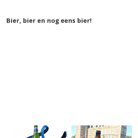
Bier, bier en nog eens bier!