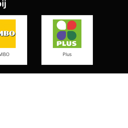
ij
MBO
Plus