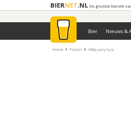
BIER
NET
.NL
De grootste biersite v
Bier
Nieuws & A
Home
Prijzen
Uiltje juicy lucy