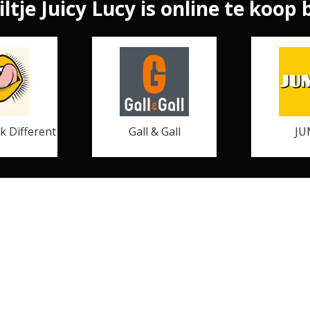
iltje Juicy Lucy is online te koop b
k Different
Gall & Gall
JU