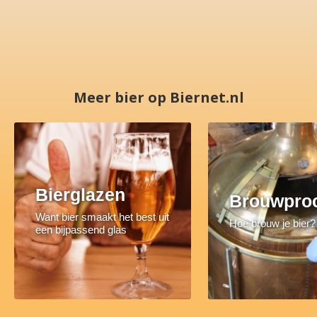
Meer bier op Biernet.nl
Bierglazen
Brouwpro
Want bier smaakt het best uit
Hoe brouw je bier?
een bijpassend glas