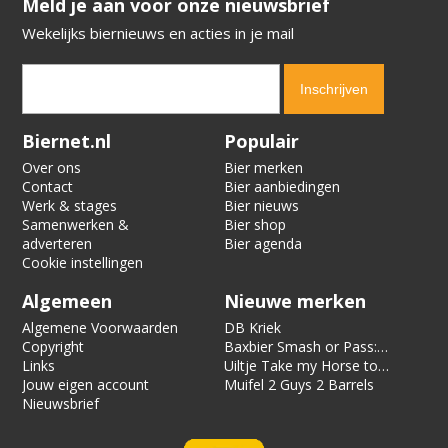
​​​​​​​Meld je aan voor onze nieuwsbrief
Wekelijks biernieuws en acties in je mail
Verification code:
4555
Biernet.nl
Populair
Over ons
Bier merken
Contact
Bier aanbiedingen
Werk & stages
Bier nieuws
Samenwerken &
Bier shop
adverteren
Bier agenda
Cookie instellingen
Algemeen
Nieuwe merken
Algemene Voorwaarden
DB Kriek
Copyright
Baxbier Smash or Pass:
Links
Strata
Uiltje Take my Horse to
Jouw eigen account
the Hotel Room
Muifel 2 Guys 2 Barrels
Nieuwsbrief