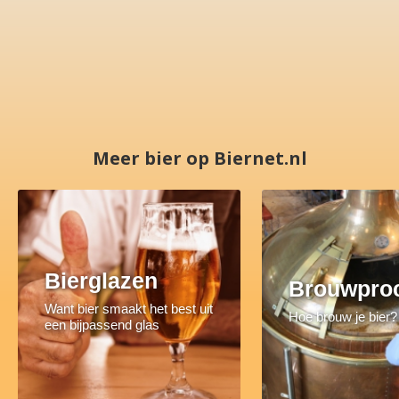
Meer bier op Biernet.nl
Bierglazen
Brouwpro
Want bier smaakt het best uit
Hoe brouw je bier?
een bijpassend glas