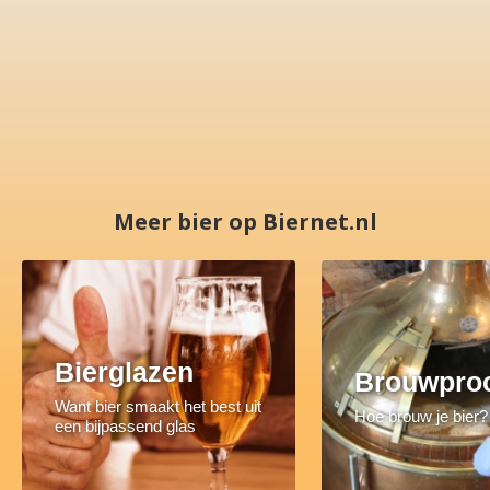
Meer bier op Biernet.nl
Bierglazen
Brouwpro
Want bier smaakt het best uit
Hoe brouw je bier?
een bijpassend glas