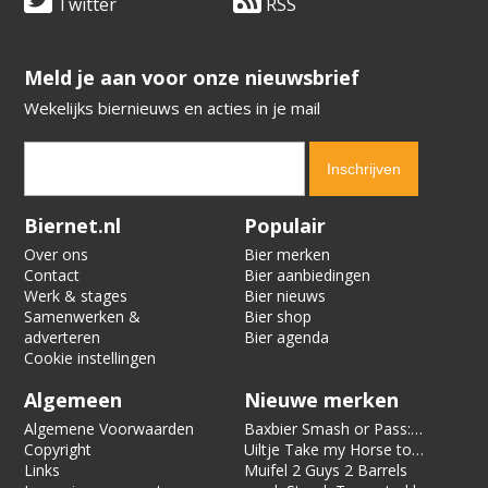
Twitter
RSS
​​​​​​​Meld je aan voor onze nieuwsbrief
Wekelijks biernieuws en acties in je mail
Verification code:
8684
Biernet.nl
Populair
Over ons
Bier merken
Contact
Bier aanbiedingen
Werk & stages
Bier nieuws
Samenwerken &
Bier shop
adverteren
Bier agenda
Cookie instellingen
Algemeen
Nieuwe merken
Algemene Voorwaarden
Baxbier Smash or Pass:
Copyright
Strata
Uiltje Take my Horse to
Links
the Hotel Room
Muifel 2 Guys 2 Barrels