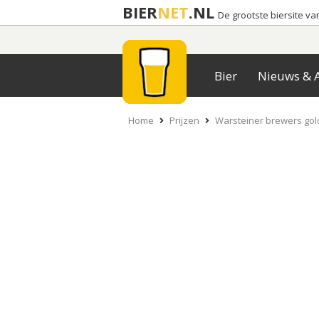
BIER
NET
.NL
De grootste biersite v
Bier
Nieuws & A
Home
Prijzen
Warsteiner brewers gol