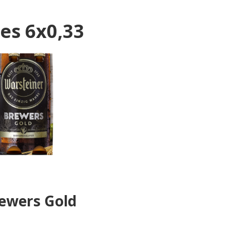
les 6x0,33
rewers Gold