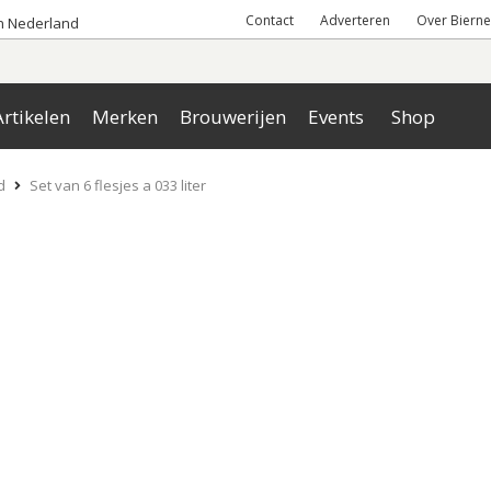
Contact
Adverteren
Over Bierne
an Nederland
rtikelen
Merken
Brouwerijen
Events
Shop
d
Set van 6 flesjes a 033 liter