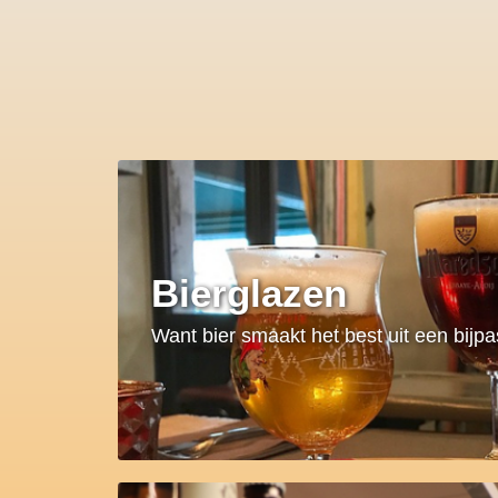
Bierglazen
Want bier smaakt het best uit een bijp