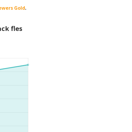
ewers Gold
.
ck fles