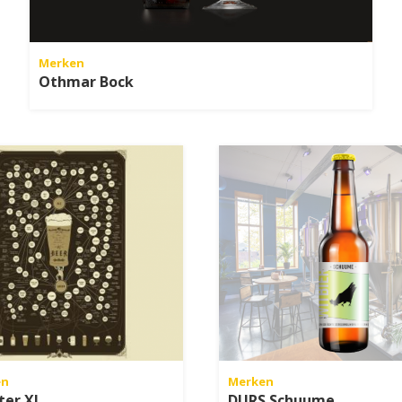
Merken
Othmar Bock
en
Merken
ter XL
DURS Schuume