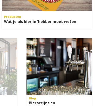
Producten
Wat je als bierliefhebber moet weten
Blog
Bieraccijns en