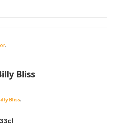
oor
.
lly Bliss
ly Bliss
.
 33cl