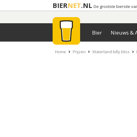
BIER
NET
.NL
De grootste biersite v
Bier
Nieuws & A
Home
Prijzen
Waterland billy bliss