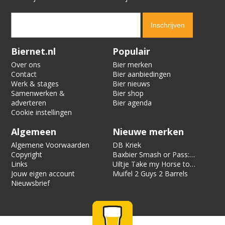
Verification code:
4460
Biernet.nl
Populair
Over ons
Bier merken
Contact
Bier aanbiedingen
Werk & stages
Bier nieuws
Samenwerken &
Bier shop
adverteren
Bier agenda
Cookie instellingen
Algemeen
Nieuwe merken
Algemene Voorwaarden
DB Kriek
Copyright
Baxbier Smash or Pass:
Links
Strata
Uiltje Take my Horse to
Jouw eigen account
the Hotel Room
Muifel 2 Guys 2 Barrels
Nieuwsbrief