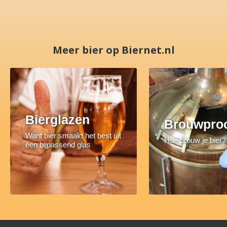
Meer bier op Biernet.nl
Bierglazen
Brouwpro
Want bier smaakt het best uit
Hoe brouw je bier?
een bijpassend glas