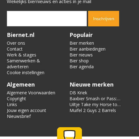
Wekelijks biernieuws en acties in je mail
Verification code:
5977
Biernet.nl
Populair
Over ons
Bier merken
Contact
Bier aanbiedingen
Werk & stages
Bier nieuws
Samenwerken &
Bier shop
adverteren
Bier agenda
Cookie instellingen
Algemeen
Nieuwe merken
Algemene Voorwaarden
DB Kriek
Copyright
Baxbier Smash or Pass:
Links
Strata
Uiltje Take my Horse to
Jouw eigen account
the Hotel Room
Muifel 2 Guys 2 Barrels
Nieuwsbrief