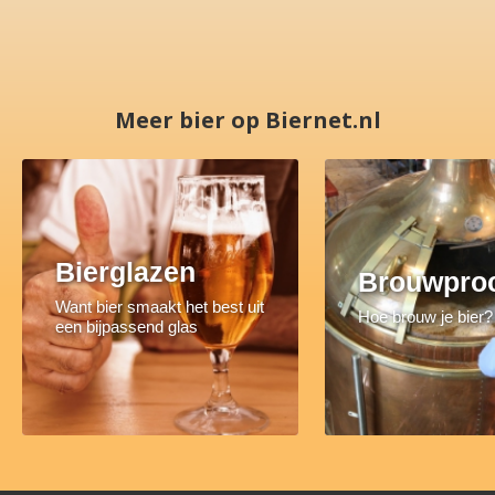
Meer bier op Biernet.nl
Bierglazen
Brouwpro
Want bier smaakt het best uit
Hoe brouw je bier?
een bijpassend glas