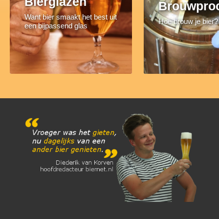
Bierglazen
Brouwpro
Want bier smaakt het best uit
Hoe brouw je bier?
een bijpassend glas