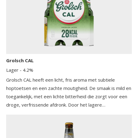
Grolsch CAL
Lager
- 4.2%
Grolsch CAL heeft een licht, fris aroma met subtiele
hoptoetsen en een zachte moutigheid. De smaak is mild en
toegankelijk, met een lichte bitterheid die zorgt voor een
droge, verfrissende afdronk. Door het lagere
alcoholgehalte is het bier licht van body, maar behoudt het
de kenmerkende pilskarakteristiek van Grolsch. Het is een
dorstlessend bier dat zich kenmerkt door zijn zachte,
evenwichtige smaakprofiel.