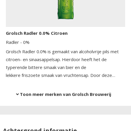
Grolsch Radler 0.0% Citroen
Radler
- 0%
Grolsch Radler 0.0% is gemaakt van alcoholvrije pils met
citroen- en sinaasappelsap. Hierdoor heeft het de
typerende bittere smaak van bier en de
lekkere friszoete smaak van vruchtensap. Door deze
combinatie is Grolsch Radler 0.0% aangenaam fris van
karakter. Het is natuurlijk gebrouwen met pure
Toon meer merken van Grolsch Brouwerij
ingrediënten, zonder conserveringsmiddelen of
kunstmatige zoet- en kleurstoffen.
Achtergrond informatie