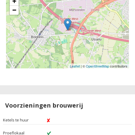
+
−
Leaflet
| ©
OpenStreetMap
contributors
Voorzieningen brouwerij
Ketels te huur
Proeflokaal