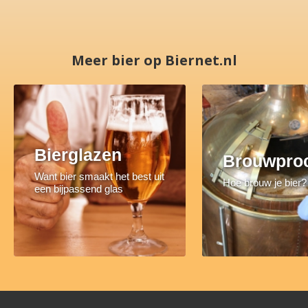
Meer bier op Biernet.nl
Bierglazen
Brouwpro
Want bier smaakt het best uit
Hoe brouw je bier?
een bijpassend glas