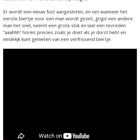
Er wordt een nieuw fust aangesloten, en net wanneer het
eerste biertje voor een man wordt gezet, grijpt een andere
man het snel, neemt een grote slok en laat een tevreden
“aaahhh” horen; precies zoals je doet als je dorst hebt en
eindelijk kunt genieten van een verfrissend biertje.