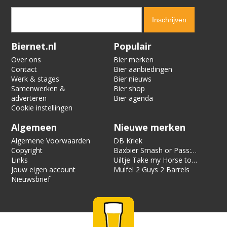
Verification code:
1330
Biernet.nl
Populair
Over ons
Bier merken
Contact
Bier aanbiedingen
Werk & stages
Bier nieuws
Samenwerken &
Bier shop
adverteren
Bier agenda
Cookie instellingen
Algemeen
Nieuwe merken
Algemene Voorwaarden
DB Kriek
Copyright
Baxbier Smash or Pass:
Links
Strata
Uiltje Take my Horse to
Jouw eigen account
the Hotel Room
Muifel 2 Guys 2 Barrels
Nieuwsbrief