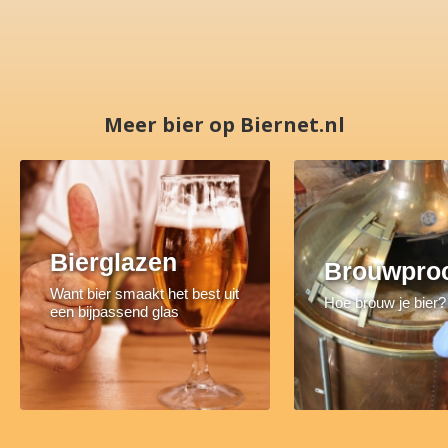
Meer bier op Biernet.nl
Bierglazen
Brouwpro
Want bier smaakt het best uit
Hoe brouw je bier?
een bijpassend glas