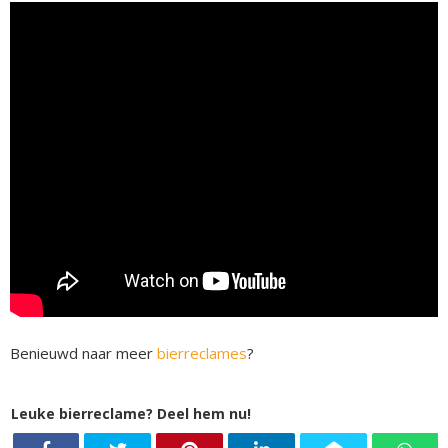
Benieuwd naar meer
bierreclames
?
Leuke bierreclame? Deel hem nu!