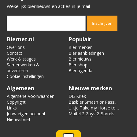
Wekelijks biernieuws en acties in je mail
Verification code:
8366
Biernet.nl
Populair
Over ons
Bier merken
Contact
Bier aanbiedingen
Werk & stages
Bier nieuws
Samenwerken &
Bier shop
adverteren
Bier agenda
Cookie instellingen
Algemeen
Nieuwe merken
Algemene Voorwaarden
DB Kriek
Copyright
Baxbier Smash or Pass:
Links
Strata
Uiltje Take my Horse to
Jouw eigen account
the Hotel Room
Muifel 2 Guys 2 Barrels
Nieuwsbrief