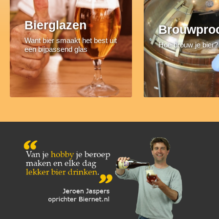
Bierglazen
Brouwpro
Want bier smaakt het best uit
Hoe brouw je bier?
een bijpassend glas