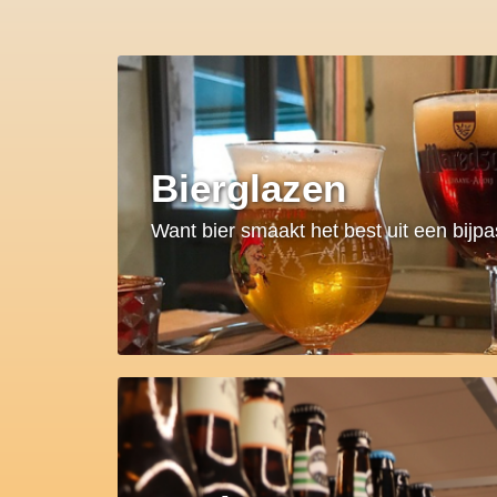
Bierglazen
Want bier smaakt het best uit een bijp