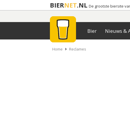
BIER
NET
.NL
De grootste biersite v
Bier
Nieuws & A
Home
Reclames