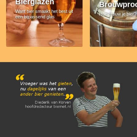
Bierglazen
Brouwpro
Want bier smaakt het best uit
Hoe brouw je bier?
een bijpassend glas