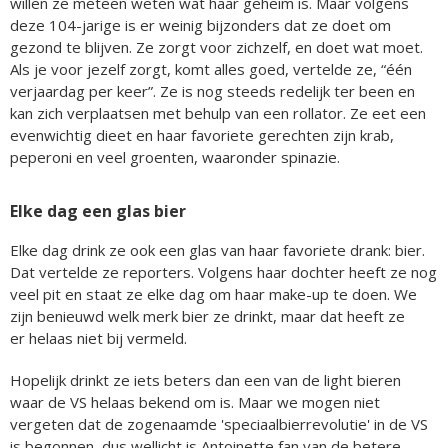
willen ze meteen weten wat haar geheim is. Maar volgens
deze 104-jarige is er weinig bijzonders dat ze doet om
gezond te blijven. Ze zorgt voor zichzelf, en doet wat moet.
Als je voor jezelf zorgt, komt alles goed, vertelde ze, “één
verjaardag per keer”. Ze is nog steeds redelijk ter been en
kan zich verplaatsen met behulp van een rollator. Ze eet een
evenwichtig dieet en haar favoriete gerechten zijn krab,
peperoni en veel groenten, waaronder spinazie.
Elke dag een glas bier
Elke dag drink ze ook een glas van haar favoriete drank: bier.
Dat vertelde ze reporters. Volgens haar dochter heeft ze nog
veel pit en staat ze elke dag om haar make-up te doen. We
zijn benieuwd welk merk bier ze drinkt, maar dat heeft ze
er helaas niet bij vermeld.
Hopelijk drinkt ze iets beters dan een van de light bieren
waar de VS helaas bekend om is. Maar we mogen niet
vergeten dat de zogenaamde 'speciaalbierrevolutie' in de VS
is begonnen, dus wellicht is Antoinette fan van de betere