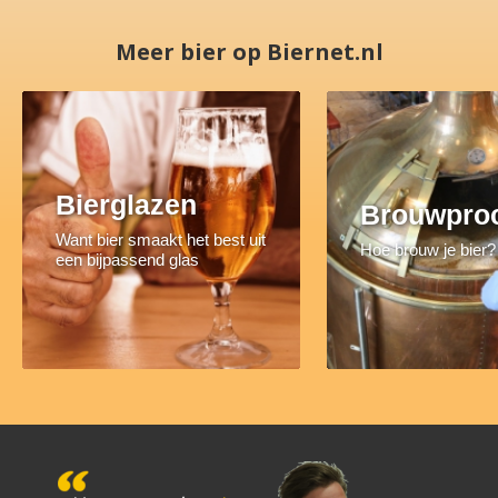
Meer bier op Biernet.nl
Bierglazen
Brouwpro
Want bier smaakt het best uit
Hoe brouw je bier?
een bijpassend glas