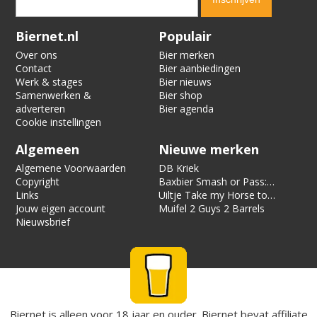
Verification code:
5951
Biernet.nl
Populair
Over ons
Bier merken
Contact
Bier aanbiedingen
Werk & stages
Bier nieuws
Samenwerken &
Bier shop
adverteren
Bier agenda
Cookie instellingen
Algemeen
Nieuwe merken
Algemene Voorwaarden
DB Kriek
Copyright
Baxbier Smash or Pass:
Links
Strata
Uiltje Take my Horse to
Jouw eigen account
the Hotel Room
Muifel 2 Guys 2 Barrels
Nieuwsbrief
Biernet is alleen voor 18 jaar en ouder. Biernet bevat affiliate