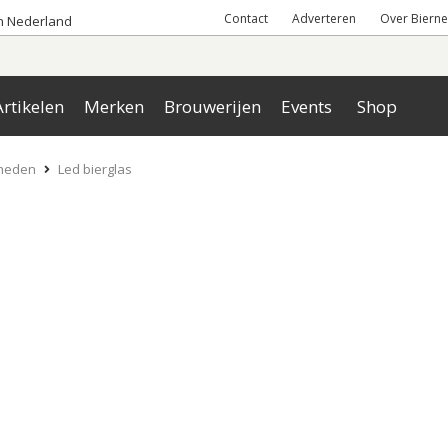
Contact
Adverteren
Over Bierne
an Nederland
rtikelen
Merken
Brouwerijen
Events
Shop
heden
Led bierglas