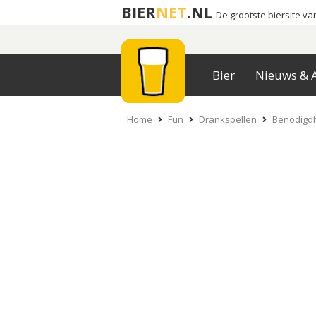
BIER
NET
.NL
De grootste biersite v
Bier
Nieuws & A
Home
Fun
Drankspellen
Benodigd