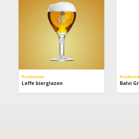
Producten
Product
Leffe bierglazen
Balvi G