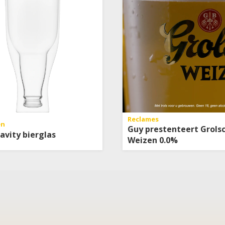
Reclames
en
Guy prestenteert Grols
ravity bierglas
Weizen 0.0%