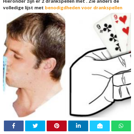
Hieronder zijn er
2
drankspellen met . Zie anders de
volledige lijst met
benodigdheden voor drankspellen