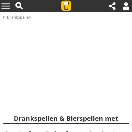
Drankspellen
Drankspellen & Bierspellen met