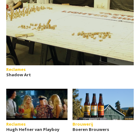
Reclames
Shadow Art
Reclames
Brouwerij
Hugh Hefner van Playboy
Boeren Brouwers