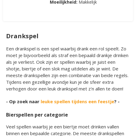
Moeilijkheid:
Makkelijk
Drankspel
Een drankspel is een spel waarbij drank een rol speelt. Zo
moet je bijvoorbeeld als straf een bepaald drankje drinken
als je verliest. Ook zijn er spellen waarbij je juist een
shotje, biertje of een slok mag uitdelen als je wint. De
meeste drankspellen zijn een combinatie van beide regels.
Tijdens een gezellige avondje kun je de sfeer extra
verhogen door een leuk drankspel met z'n allen te doen!
- Op zoek naar
leuke spellen tijdens een feestje
? -
Bierspellen per categorie
Veel spellen waarbij je een biertje moet drinken vallen
binnen een bepaalde categorie. De meeste drankspellen