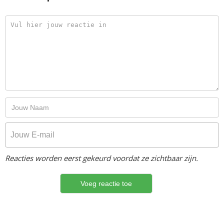
Reacties worden eerst gekeurd voordat ze zichtbaar zijn.