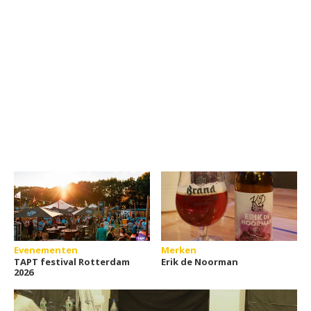
Evenementen
Merken
TAPT festival Rotterdam
Erik de Noorman
2026