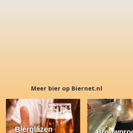
Meer bier op Biernet.nl
Bierglazen
Brouwpro