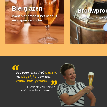
Bierglazen
Brouwpro
Want bier smaakt het best uit
Hoe brouw je bier?
een bijpassend glas