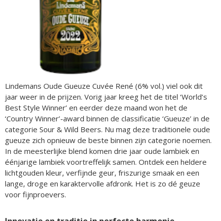
Lindemans Oude Gueuze Cuvée René (6% vol.) viel ook dit
jaar weer in de prijzen. Vorig jaar kreeg het de titel ‘World’s
Best Style Winner’ en eerder deze maand won het de
‘Country Winner’-award binnen de classificatie ‘Gueuze’ in de
categorie Sour & Wild Beers. Nu mag deze traditionele oude
gueuze zich opnieuw de beste binnen zijn categorie noemen.
In de meesterlijke blend komen drie jaar oude lambiek en
éénjarige lambiek voortreffelijk samen. Ontdek een heldere
lichtgouden kleur, verfijnde geur, friszurige smaak en een
lange, droge en karaktervolle afdronk. Het is zo dé geuze
voor fijnproevers.
Innovatie en traditie in perfecte harmonie