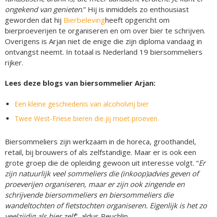
ongekend van genieten
.” Hij is inmiddels zo enthousiast
geworden dat hij
Bierbeleving
heeft opgericht om
bierproeverijen te organiseren en om over bier te schrijven.
Overigens is Arjan niet de enige die zijn diploma vandaag in
ontvangst neemt. In totaal is Nederland 19 biersommeliers
rijker.
Lees deze blogs van biersommelier Arjan:
Een kleine geschiedenis van alcoholvrij bier
Twee West-Friese bieren die jij moet proeven
Biersommeliers zijn werkzaam in de horeca, groothandel,
retail, bij brouwers of als zelfstandige. Maar er is ook een
grote groep die de opleiding gewoon uit interesse volgt. “
Er
zijn natuurlijk veel sommeliers die (inkoop)advies geven of
proeverijen organiseren, maar er zijn ook zingende en
schrijvende biersommeliers en biersommeliers die
wandeltochten of fietstochten organiseren. Eigenlijk is het zo
veelzijdig als bier zelf
”, aldus Reuchlin.