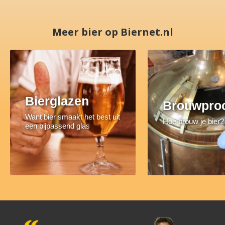
Meer bier op Biernet.nl
Bierglazen
Brouwpro
Want bier smaakt het best uit
Hoe brouw je bier?
een bijpassend glas