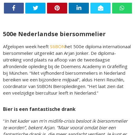
500e Nederlandse biersommelier
Afgelopen week heeft
StiBON
het 500e diploma internationaal
biersommelier uitgereikt aan Arjan Jonker. De diploma-
uitreiking vond plaats na afloop van de tweedaagse
afrondende opleiding bij de Doemens Academy in Gräfelfing
bij München. “Met vijfhonderd biersommeliers in Nederland
bereiken we een bijzondere mijlpaal”, aldus Henri Reuchlin,
coördinator van StiBON Bieropleidingen. “Het laat zien dat
een veelzijdige biercultuur leeft in Nederland.”
Bier is een fantastische drank
“
In het kader van m’n midlife-crisis besloot ik biersommelier
te worden”, bekent Arjan. “Maar vooral omdat bier een
fantastische drank is, die meer aandacht verdient. Je kunt er