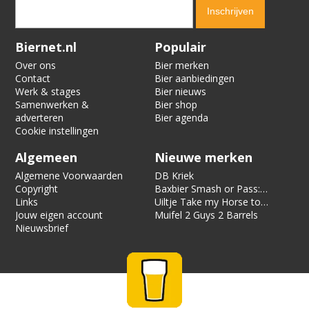
Verification code:
6170
Biernet.nl
Populair
Over ons
Bier merken
Contact
Bier aanbiedingen
Werk & stages
Bier nieuws
Samenwerken &
Bier shop
adverteren
Bier agenda
Cookie instellingen
Algemeen
Nieuwe merken
Algemene Voorwaarden
DB Kriek
Copyright
Baxbier Smash or Pass:
Links
Strata
Uiltje Take my Horse to
Jouw eigen account
the Hotel Room
Muifel 2 Guys 2 Barrels
Nieuwsbrief