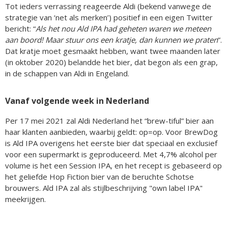
Tot ieders verrassing reageerde Aldi (bekend vanwege de
strategie van ‘net als merken’) positief in een eigen Twitter
bericht: “
Als het nou Ald IPA had geheten waren we meteen
aan boord! Maar stuur ons een kratje, dan kunnen we praten
”.
Dat kratje moet gesmaakt hebben, want twee maanden later
(in oktober 2020) belandde het bier, dat begon als een grap,
in de schappen van Aldi in Engeland.
Vanaf volgende week in Nederland
Per 17 mei 2021 zal Aldi Nederland het “brew-tiful” bier aan
haar klanten aanbieden, waarbij geldt: op=op. Voor BrewDog
is Ald IPA overigens het eerste bier dat speciaal en exclusief
voor een supermarkt is geproduceerd. Met 4,7% alcohol per
volume is het een Session IPA, en het recept is gebaseerd op
het geliefde Hop Fiction bier van de beruchte Schotse
brouwers. Ald IPA zal als stijlbeschrijving "own label IPA"
meekrijgen.