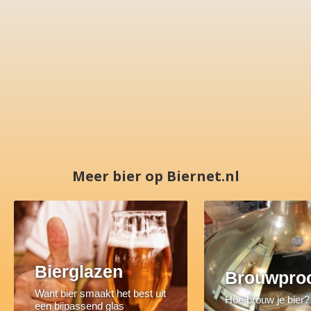
Meer bier op Biernet.nl
Bierglazen
Brouwpro
Want bier smaakt het best uit
Hoe brouw je bier?
een bijpassend glas