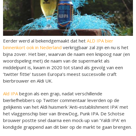
Eerder werd al bekendgemaakt dat het
ALD IPA bier
binnenkort ook in Nederland
verkrijgbaar zal zijn en nu is het
bijna zover. Het bier, waarvan de naam een knipoog naar (en
woordspeling met) de naam van de supermarkt als
middelpunt is, kwam in 2020 tot stand als gevolg van een
‘twitter fittie’ tussen Europa’s meest succesvolle craft
bierbrouwer en Aldi UK.
Ald IPA
begon als een grap, nadat verschillende
bierliefhebbers op Twitter commentaar leverden op de
gelijkenis van het Aldi huismerk ‘Anti-establishment IPA’ met
het vlaggenschip bier van BrewDog, Punk IPA. De Schotse
brouwer postte snel daarna een mock-up van ‘Yaldi IPA’ en
kondigde grappend aan dit bier op de markt te gaan brengen.