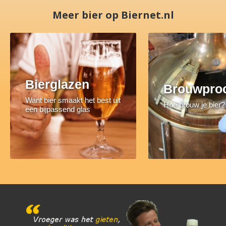
Meer bier op Biernet.nl
Bierglazen
Brouwpro
Want bier smaakt het best uit
Hoe brouw je bier?
een bijpassend glas