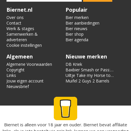
Verification code:
6931
Biernet.nl
Populair
Over ons
Bier merken
Contact
Bier aanbiedingen
Werk & stages
Bier nieuws
Samenwerken &
Bier shop
adverteren
Bier agenda
Cookie instellingen
Algemeen
Nieuwe merken
Algemene Voorwaarden
DB Kriek
Copyright
Baxbier Smash or Pass:
Links
Strata
Uiltje Take my Horse to
Jouw eigen account
the Hotel Room
Muifel 2 Guys 2 Barrels
Nieuwsbrief
Biernet is alleen voor 18 jaar en ouder. Biernet bevat affiliate