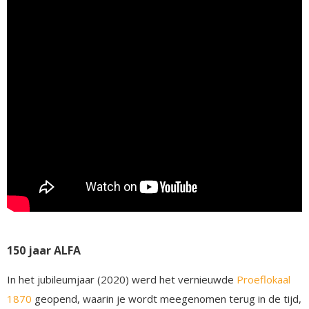
150 jaar ALFA
In het jubileumjaar (2020) werd het vernieuwde
Proeflokaal
1870
geopend, waarin je wordt meegenomen terug in de tijd,