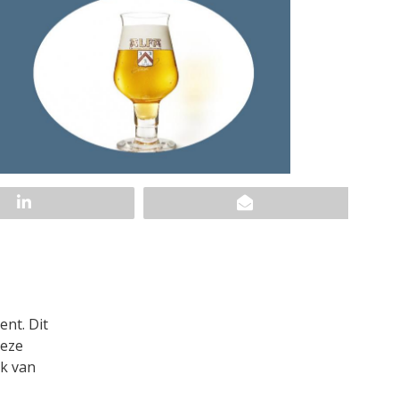
nt. Dit
Deze
ak van