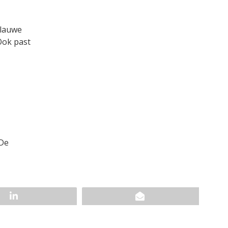
blauwe
Ook past
 De