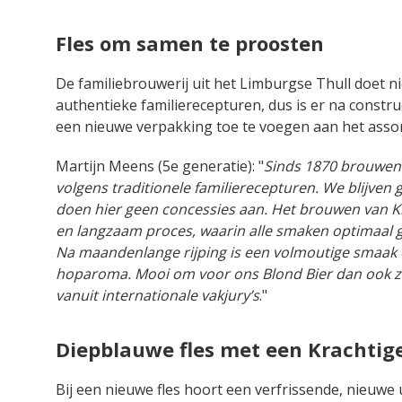
Fles om samen te proosten
De familiebrouwerij uit het Limburgse Thull doet n
authentieke familierecepturen, dus is er na constr
een nieuwe verpakking toe te voegen aan het asso
Martijn Meens (5e generatie): "
Sinds 1870 brouwen w
volgens traditionele familierecepturen. We blijven g
doen hier geen concessies aan. Het brouwen van K
en langzaam proces, waarin alle smaken optimaal g
Na maandenlange rijping is een volmoutige smaak o
hoparoma. Mooi om voor ons Blond Bier dan ook zo 
vanuit internationale vakjury’s
."
Diepblauwe fles met een Krachtig
Bij een nieuwe fles hoort een verfrissende, nieuwe 