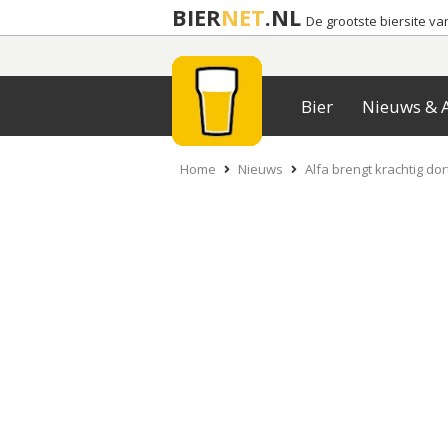
BIER
NET
.NL
De grootste biersite v
Bier
Nieuws & A
Home
Nieuws
Alfa brengt krachtig dort