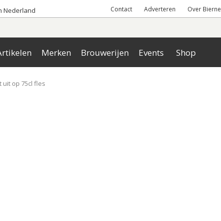
Contact
Adverteren
Over Bierne
an Nederland
rtikelen
Merken
Brouwerijen
Events
Shop
 uit op 75cl fles