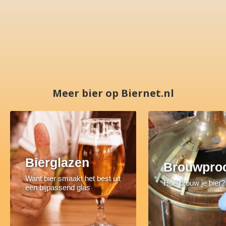
Meer bier op Biernet.nl
Bierglazen
Brouwpro
Want bier smaakt het best uit
Hoe brouw je bier?
een bijpassend glas