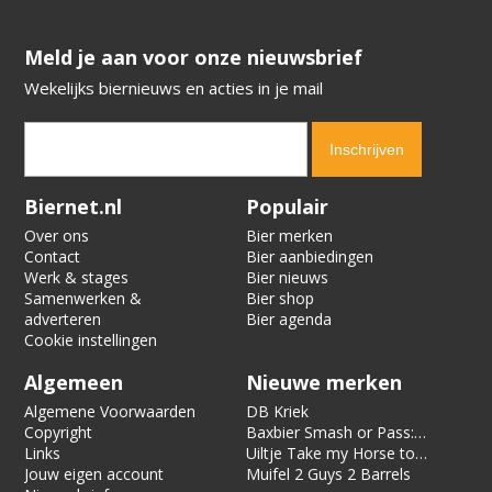
​​​​​​​Meld je aan voor onze nieuwsbrief
Wekelijks biernieuws en acties in je mail
Verification code:
4471
Biernet.nl
Populair
Over ons
Bier merken
Contact
Bier aanbiedingen
Werk & stages
Bier nieuws
Samenwerken &
Bier shop
adverteren
Bier agenda
Cookie instellingen
Algemeen
Nieuwe merken
Algemene Voorwaarden
DB Kriek
Copyright
Baxbier Smash or Pass:
Links
Strata
Uiltje Take my Horse to
Jouw eigen account
the Hotel Room
Muifel 2 Guys 2 Barrels