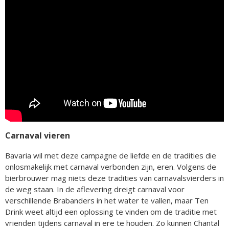
Carnaval vieren
Bavaria wil met deze campagne de liefde en de tradities die
onlosmakelijk met carnaval verbonden zijn, eren. Volgens de
bierbrouwer mag niets deze tradities van carnavalsvierders in
de weg staan. In de aflevering dreigt carnaval voor
verschillende Brabanders in het water te vallen, maar Ten
Drink weet altijd een oplossing te vinden om de traditie met
vrienden tijdens carnaval in ere te houden. Zo kunnen Chantal