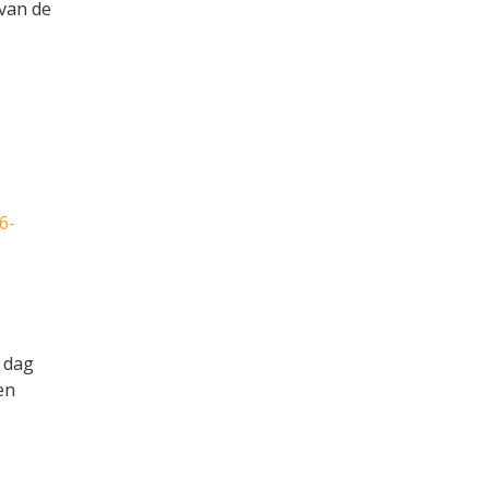
van de
6-
 dag
en