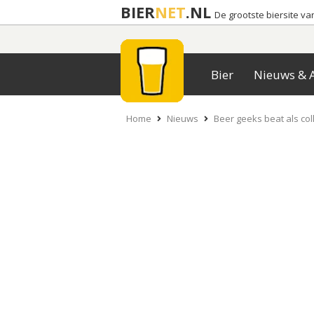
BIER
NET
.NL
De grootste biersite v
Bier
Nieuws & A
Home
Nieuws
Beer geeks beat als co