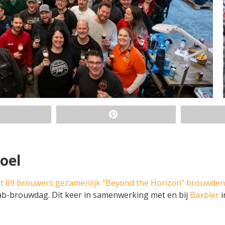
oel
fst 89 brouwers gezamenlijk “Beyond the Horizon” brouwden
ab-brouwdag. Dit keer in samenwerking met en bij
Baxbier
i