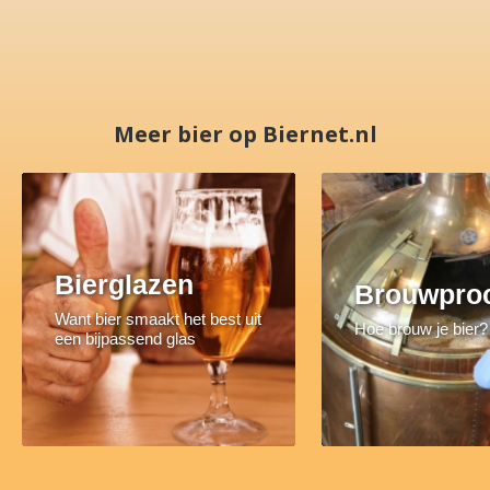
Meer bier op Biernet.nl
Bierglazen
Brouwpro
Want bier smaakt het best uit
Hoe brouw je bier?
een bijpassend glas