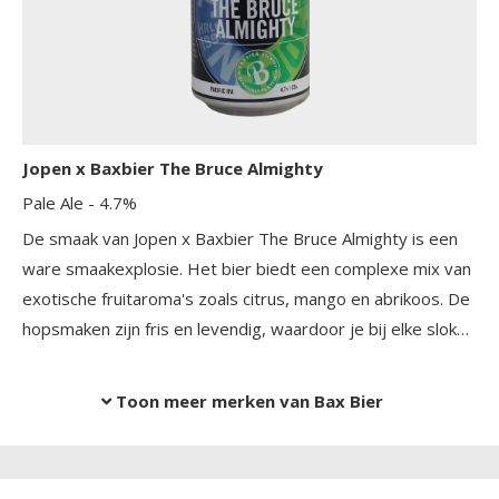
met een droge afdronk die uitnodigt om nog een slok te
nemen.
Jopen x Baxbier The Bruce Almighty
Pale Ale
- 4.7%
De smaak van Jopen x Baxbier The Bruce Almighty is een
ware smaakexplosie. Het bier biedt een complexe mix van
exotische fruitaroma's zoals citrus, mango en abrikoos. De
hopsmaken zijn fris en levendig, waardoor je bij elke slok
een verfrissende bitterheid ervaart die perfect in balans is
met de zoete fruittonen.
Toon meer merken van Bax Bier