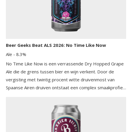
Beer Geeks Beat ALS 2026: No Time Like Now
Ale
- 8.3%
No Time Like Now is een verrassende Dry Hopped Grape
Ale die de grens tussen bier en wijn verkent. Door de
vergisting met twintig procent witte druivenmost van
Spaanse Airen druiven ontstaat een complex smaakprofiel
met een friszure en fruitige basis en een subtiel zoetje. De
tannine uit de druivenmost geeft dit speciaalbier een licht
wijnachtig karakter dat prachtig samengaat met de
hoptonen.De dryhop met Nelson Sauvin Cryo en Hopkief
voegt daar bovendien nog aroma's van witte druif,