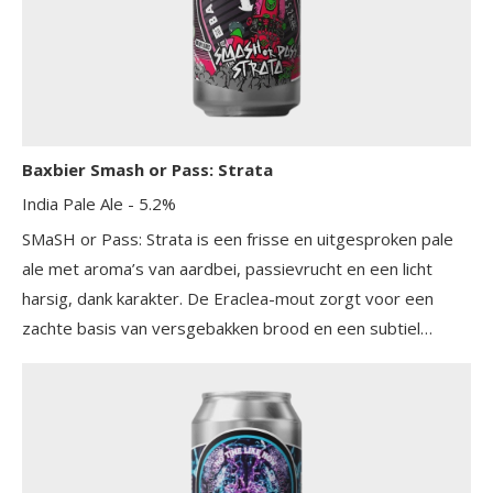
Baxbier Smash or Pass: Strata
India Pale Ale
- 5.2%
SMaSH or Pass: Strata is een frisse en uitgesproken pale
ale met aroma’s van aardbei, passievrucht en een licht
harsig, dank karakter. De Eraclea-mout zorgt voor een
zachte basis van versgebakken brood en een subtiel
honingzoetje. In de afdronk komt een aangename
bitterheid naar voren, met een vleugje rode grapefruit.