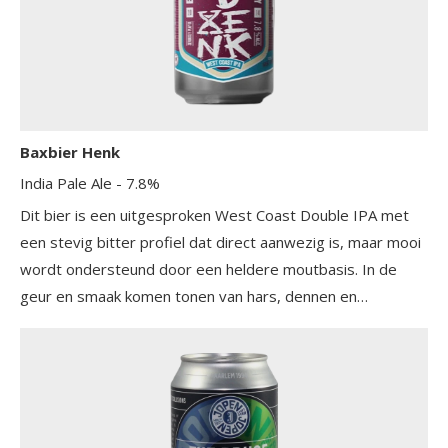
kruisbes en mandarijn aan toe. De Lutra Kveik-gist zorgt
voor een schone en expressieve gisting, waardoor de
fruitige en florale nuances optimaal tot hun recht komen.
Het resultaat is een aromatische hybride met een
verfrissende afdronk die zowel bierliefhebbers als
wijnkenners zal aanspreken.
Baxbier Henk
India Pale Ale
- 7.8%
Dit bier is een uitgesproken West Coast Double IPA met
een stevig bitter profiel dat direct aanwezig is, maar mooi
wordt ondersteund door een heldere moutbasis. In de
geur en smaak komen tonen van hars, dennen en
grapefruit naar voren, aangevuld met frisse citrusaccenten
en een licht tropisch karakter. De combinatie van de
gebruikte hopsoorten zorgt voor een complexe,
aromatische beleving met veel lagen. Ondanks de hoge
bitterheid blijft het speciaalbier verrassend doordrinkbaar,