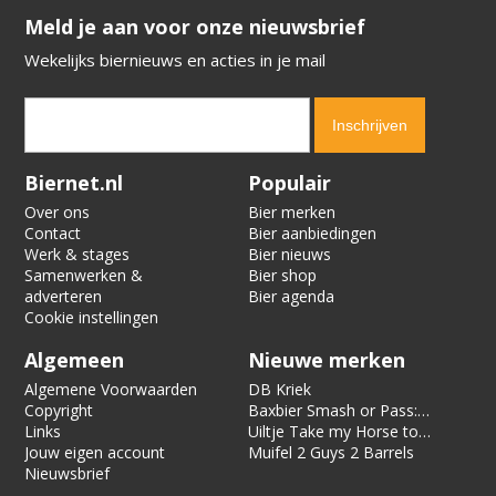
​​​​​​​Meld je aan voor onze nieuwsbrief
Wekelijks biernieuws en acties in je mail
Verification code:
3504
Biernet.nl
Populair
Over ons
Bier merken
Contact
Bier aanbiedingen
Werk & stages
Bier nieuws
Samenwerken &
Bier shop
adverteren
Bier agenda
Cookie instellingen
Algemeen
Nieuwe merken
Algemene Voorwaarden
DB Kriek
Copyright
Baxbier Smash or Pass:
Links
Strata
Uiltje Take my Horse to
Jouw eigen account
the Hotel Room
Muifel 2 Guys 2 Barrels
Nieuwsbrief