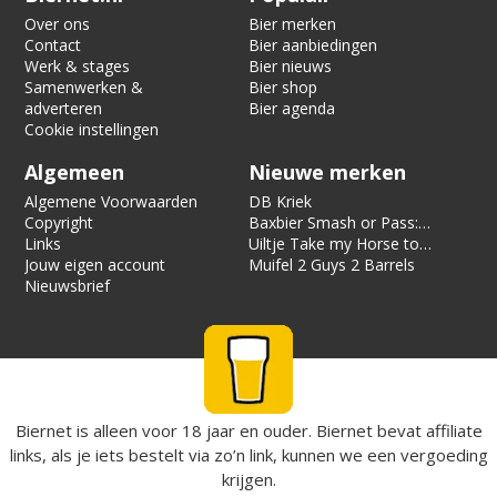
Over ons
Bier merken
Contact
Bier aanbiedingen
Werk & stages
Bier nieuws
Samenwerken &
Bier shop
adverteren
Bier agenda
Cookie instellingen
Algemeen
Nieuwe merken
Algemene Voorwaarden
DB Kriek
Copyright
Baxbier Smash or Pass:
Links
Strata
Uiltje Take my Horse to
Jouw eigen account
the Hotel Room
Muifel 2 Guys 2 Barrels
Nieuwsbrief
Biernet is alleen voor 18 jaar en ouder. Biernet bevat affiliate
links, als je iets bestelt via zo’n link, kunnen we een vergoeding
krijgen.