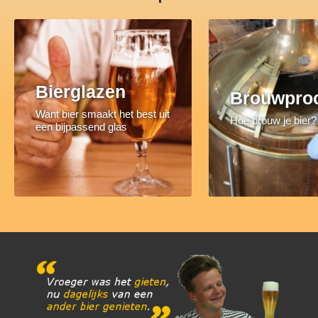
Bierglazen
Brouwpro
Want bier smaakt het best uit
Hoe brouw je bier?
een bijpassend glas