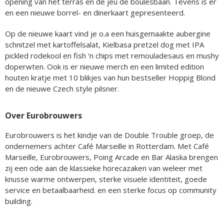
opening van het terras en de jeu de boulesbaan. Tevens is er
en een nieuwe borrel- en dinerkaart gepresenteerd.
Op de nieuwe kaart vind je o.a een huisgemaakte aubergine
schnitzel met kartoffelsalat, Kielbasa pretzel dog met IPA
pickled rodekool en fish ‘n chips met remouladesaus en mushy
doperwten. Ook is er nieuwe merch en een limited edition
houten kratje met 10 blikjes van hun bestseller Hoppig Blond
en de nieuwe Czech style pilsner.
Over Eurobrouwers
Eurobrouwers is het kindje van de Double Trouble groep, de
ondernemers achter Café Marseille in Rotterdam. Met Café
Marseille, Eurobrouwers, Poing Arcade en Bar Alaska brengen
zij een ode aan de klassieke horecazaken van weleer met
knusse warme ontwerpen, sterke visuele identiteit, goede
service en betaalbaarheid. en een sterke focus op community
building.