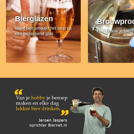
Bierglazen
Brouwpro
Want bier smaakt het best uit
Hoe brouw je bier?
een bijpassend glas