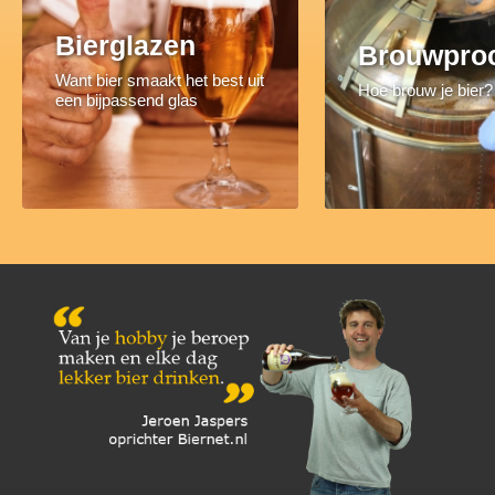
Bierglazen
Brouwpro
Want bier smaakt het best uit
Hoe brouw je bier?
een bijpassend glas