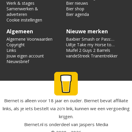
Werk & stages
Bier nieuws
Samenwerken &
Bier shop
adverteren
Bier agenda
Cookie instellingen
Algemeen
Nieuwe merken
Algemene Voorwaarden
Baxbier Smash or Pass:
Copyright
Strata
Uiltje Take my Horse to
Links
the Hotel Room
Muifel 2 Guys 2 Barrels
Jouw eigen account
vandeStreek Tranentrekker
Nieuwsbrief
Biernet is alleen voor 18 jaar en ouder. Biernet bevat affiliate
links, als je iets bestelt via zo’n link, kunnen we een vergoeding
krijgen.
Biernet.nl
is onderdeel van
Jaspers Media