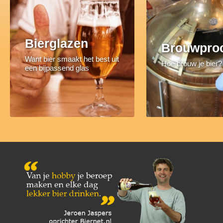
Bierglazen
Brouwpro
Want bier smaakt het best uit
Hoe brouw je bier?
een bijpassend glas