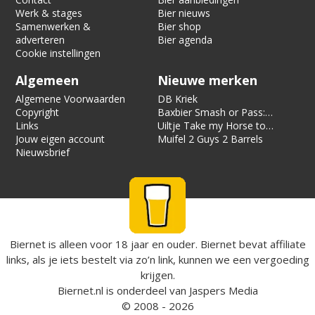
Werk & stages
Bier nieuws
Samenwerken &
Bier shop
adverteren
Bier agenda
Cookie instellingen
Algemeen
Nieuwe merken
Algemene Voorwaarden
DB Kriek
Copyright
Baxbier Smash or Pass:
Links
Strata
Uiltje Take my Horse to
Jouw eigen account
the Hotel Room
Muifel 2 Guys 2 Barrels
Nieuwsbrief
Biernet is alleen voor 18 jaar en ouder. Biernet bevat affiliate
links, als je iets bestelt via zo’n link, kunnen we een vergoeding
krijgen.
Biernet.nl
is onderdeel van
Jaspers Media
© 2008 - 2026