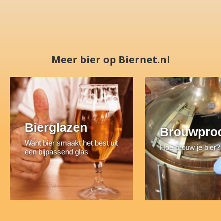
Meer bier op Biernet.nl
Bierglazen
Brouwpro
Want bier smaakt het best uit
Hoe brouw je bier?
een bijpassend glas