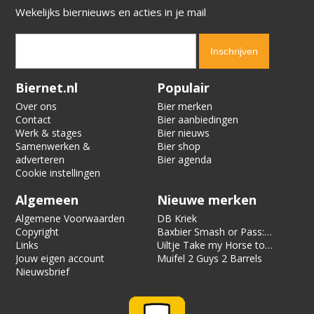
Wekelijks biernieuws en acties in je mail
Verification code:
5414
Biernet.nl
Populair
Over ons
Bier merken
Contact
Bier aanbiedingen
Werk & stages
Bier nieuws
Samenwerken &
Bier shop
adverteren
Bier agenda
Cookie instellingen
Algemeen
Nieuwe merken
Algemene Voorwaarden
DB Kriek
Copyright
Baxbier Smash or Pass:
Links
Strata
Uiltje Take my Horse to
Jouw eigen account
the Hotel Room
Muifel 2 Guys 2 Barrels
Nieuwsbrief