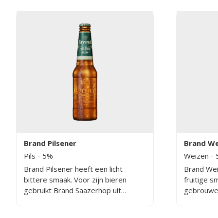
Brand Pilsener
Brand We
Pils
- 5%
Weizen
- 
Brand Pilsener heeft een licht
Brand Wei
bittere smaak. Voor zijn bieren
fruitige s
gebruikt Brand Saazerhop uit
gebrouwen
Tsjechië, een hop met een zeer
mineraalw
delicaat aroma.
een heerli