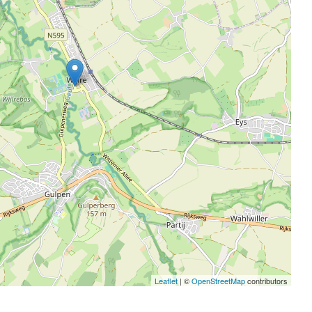
Leaflet
| ©
OpenStreetMap
contributors