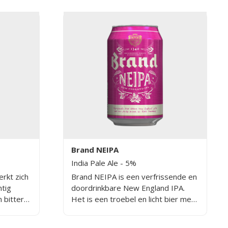
Brand NEIPA
India Pale Ale
- 5%
rkt zich
Brand NEIPA is een verfrissende en
htig
doordrinkbare New England IPA.
n bittere
Het is een troebel en licht bier met
ndia pale
citroenachtige geur en een
lichtbittere afdronk.