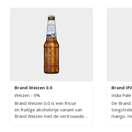
zachte afdronk. 
zorgvuldi
combinati
broeimout
voor de k
dit weizen
Brand Weizen 0.0
Brand IP
Weizen
- 0%
India Pale
Brand Weizen 0.0 is een frisse
De Brand 
en fruitige alcoholvrije variant van
tongstrele
Brand Weizen met de vertrouwde
mango. He
zachte afdronk.
een krach
een bitter