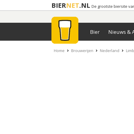
BIER
NET
.NL
De grootste biersite v
Bier
Nieuws & A
Home
Brouwerijen
Nederland
Limb