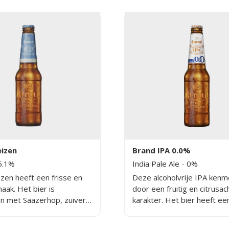
izen
Brand IPA 0.0%
5.1%
India Pale Ale
- 0%
zen heeft een frisse en
Deze alcoholvrije IPA kenme
maak. Het bier is
door een fruitig en citrusac
 met Saazerhop, zuiver
karakter. Het bier heeft ee
ater en veel tarwe. Het is
nasmaak, zoals je van een i
jk fris biertje met een
ale zou verwachten.