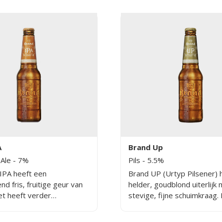
Mouten De
g geselecteerde
e van tarwemout,
 en pale ale mout zorgt
arakteristieke smaak van
bier.
A
Brand Up
 Ale
- 7%
Pils
- 5.5%
IPA heeft een
Brand UP (Urtyp Pilsener) 
nd fris, fruitige geur van
helder, goudblond uiterlijk
t heeft verder
stevige, fijne schuimkraag. 
tige smaak van citrus met
geur komen florale en kruid
 fluweelzachte afdronk.
hoparoma’s naar voren, af