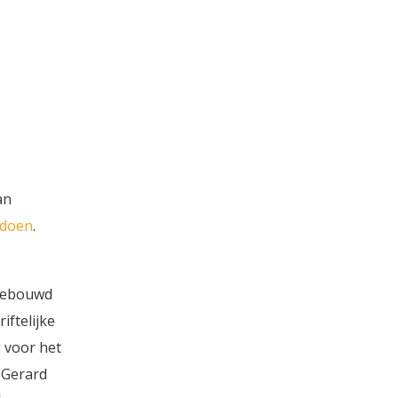
p. De
digend,
 voller
j een
voel is
terheid
oog,
door de
an
gende
 doen
.
 gebouwd
iftelijke
g voor het
 Gerard