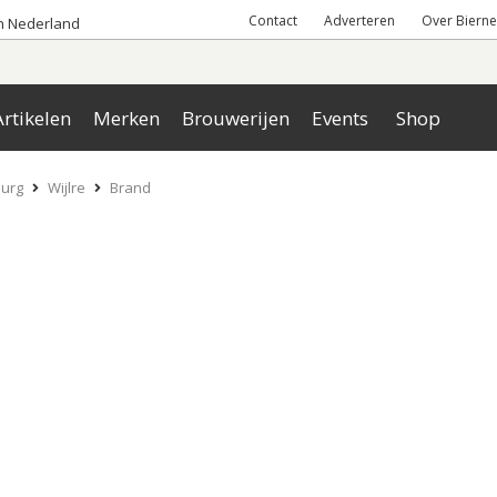
Contact
Adverteren
Over Bierne
an Nederland
rtikelen
Merken
Brouwerijen
Events
Shop
urg
Wijlre
Brand