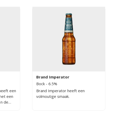
Brand Imperator
Bock
- 6.5%
heeft een
Brand Imperator heeft een
 met een
volmoutige smaak.
In de
ige
komstig