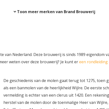
van de klassieke Saazer ho
eerste slok is fris en uitno
Toon meer merken van Brand Brouwerij
gevolgd door een duidelijk
merkbare hopbitterheid die
en uitgesprokener is dan bi
standaard pils. Het mondge
slank en soepel, maar met
voldoende body om die bit
te dragen. De afdronk is dr
pittig en licht kruidig, waar
ste van Nederland. Deze brouwerij is sinds 1989 eigendom v
smaak uitnodigt tot de vol
 meer weten over deze brouwerij? Je kunt er
een rondleiding
slok.
De geschiedenis van de molen gaat terug tot 1275, toen
als een banmolen van de heerlijkheid Wijlre. De eerste schr
vermelding is echter van een clerus uit 1420. Een rekenin
herstel van de molen door de toenmalige Heer van Wijlre,