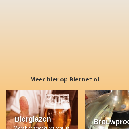
Meer bier op Biernet.nl
Bierglazen
Brouwpro
Want bier smaakt het best uit