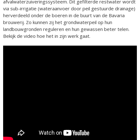
afvalwaterzuiveringssysteem. Dit gefilterde restwater wordt
via sub-irrigatie (wateraanvoer door peil gestuurde drainage)
herverdeeld onder de boeren in de buurt van de Bavaria
brouwerij. Zo kunnen zij het grondwaterpeil op hun
landbouwgronden reguleren en hun gewassen beter telen.
Bekijk de video hoe het in zijn werk gaat.