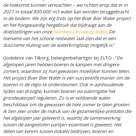
de toekomst kunnen verwachten – we richten erop dat er in
2021 in totaal 800.000 m3 water kan worden teruggebracht
in de bodem. We zijn erg trots op het Boer Bier Water project
en het hoogwaardig hergebruik dat bijdraagt aan de
doelstellingen van onze
Swinkels Circularity Index
. De
toename van het schone restwater laat zien dat er een
duurzame sluiting van de waterkringloop mogelijk is
.”
Godelieve van Tilborg, belangenbehartiger bij ZLTO : “
De
afgelopen jaren hebben boeren te kampen met drogere
zomers, waardoor zij hun gewassen moeilijker kunnen telen.
Het project Boer Bier Water is een succesvolle manier om de
boeren in de regio te ondersteunen. Ook in aanhoudende
tijden van droogte, kunnen boeren via subirrigatie het
grondwaterpeil reguleren. Zo is er voldoende water
beschikbaar om de gewassen de hele zomer te laten groeien.
Ik ben zeer onder de indruk van de gezamenlijke prestatie die
het afgelopen jaar geleverd is, waarbij de samenwerking
tussen de aangesloten partijen essentieel is geweest. Het
delen van kennis tussen (lokale) bedrijven, boeren en